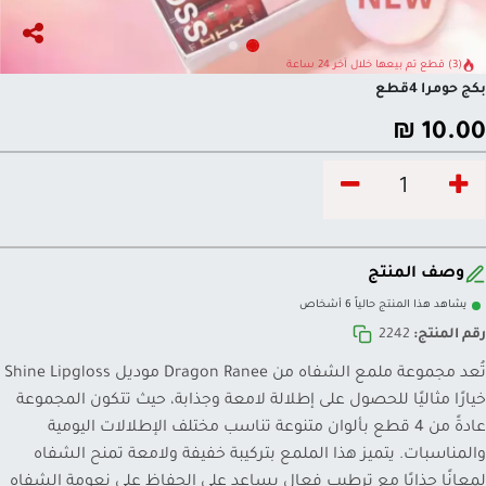
(3) قطع تم بيعها خلال آخر 24 ساعة
بكج حومرا 4قطع
₪
10.00
وصف المنتج
يشاهد هذا المنتج حالياً 6 أشخاص
رقم المنتج:
2242
تُعد مجموعة ملمع الشفاه من Dragon Ranee موديل Shine Lipgloss
خيارًا مثاليًا للحصول على إطلالة لامعة وجذابة، حيث تتكون المجموعة
عادةً من 4 قطع بألوان متنوعة تناسب مختلف الإطلالات اليومية
والمناسبات. يتميز هذا الملمع بتركيبة خفيفة ولامعة تمنح الشفاه
لمعانًا جذابًا مع ترطيب فعال يساعد على الحفاظ على نعومة الشفاه