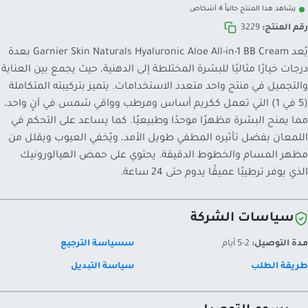
يشاهد هذا المنتج حالياً 4 أشخاص
رقم المنتج:
3229
يُعد Garnier Skin Naturals Hyaluronic Aloe All-in-1 BB Cream بعدة
درجات خيارًا مثاليًا للبشرة المختلطة إلى الدهنية، حيث يجمع بين العناية
والتجميل في منتج واحد متعدد الاستخدامات. يتميز بتركيبته المتكاملة
(5 في 1) التي تعمل ككريم أساس ومرطب وواقي شمس في آنٍ واحد،
مما يمنح البشرة مظهرًا موحدًا وطبيعيًا. كما يساعد على التحكم في
اللمعان بفضل تأثيره المطفي طويل الأمد، ويُخفي العيوب ويقلل من
مظهر المسام والخطوط الدقيقة. يحتوي على حمض الهيالورونيك
الذي يوفر ترطيبًا عميقًا يدوم حتى 24 ساعة.
سياسات الشركة
مدة التوصيل:
2-5 أيام
سسياسة الترجيع
طريقة الطلب
سياسة التبديل