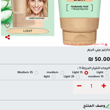
(14) قطع تم بيعها خلال آخر 24 ساعة
جارنير بيبي كريم
₪
50.00
الرجاء اختيار الدرجة-Y :
Medium 25
medium
Light 15
Light
light
Light 25
medium 15
وصف المنتج