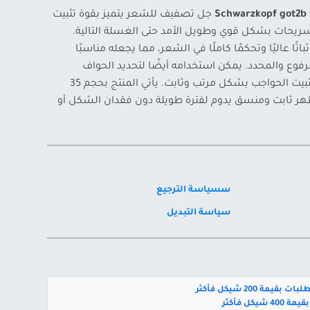
Schwarzkopf got2b G
جل تصفيف للشعر يتميز بقوة تثبيت
سريحات بشكل قوي وطويل الأمد حتى الغسلة التالية.
اتًا عاليًا وتحكمًا كاملًا في الشعر، مما يجعله مناسبًا
رفوع والمحدد. يمكن استخدامه أيضًا لتحديد الحواف
الدقيقة للشعر (Baby Hair) أو لتثبيت الحواجب بشكل مرتب وثابت. يأتي المنتج بحجم 35
ر ثابت ومنسق يدوم لفترة طويلة دون فقدان الشكل أو
سسياسة الترجيع
سياسة التبديل
بقيمة 200 شيكل فأكثر
يكل فأكثر