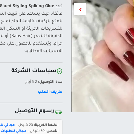
يُعد
lued Styling Spiking Glue
فائقة، حيث يساعد على تثبيت الت
يتمتع بتركيبة مقاومة للماء تمنح ثب
للتسريحات الجريئة أو الشكل الم
جرام، ويُستخدم للحصول على مظه
الانسيابية المطلوبة.
سياسات الشركة
مدة التوصيل:
2-5 أيام
طريقة الطلب
رسوم التوصيل
الضفة الغربية:
20 شيكل –
مجاني للطلبات 
القدس:
30 شيكل –
مجاني للطلبات بقيمة 400 ش