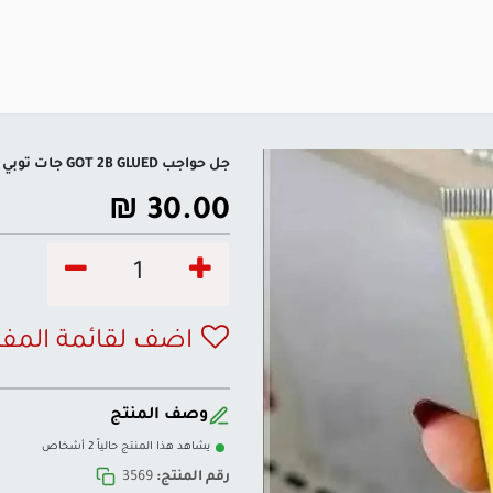
جل حواجب GOT 2B GLUED جات توبي
₪
30.00
اضف لقائمة المف
وصف المنتج
يشاهد هذا المنتج حالياً 2 أشخاص
رقم المنتج:
3569