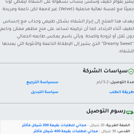
يتميز بقوام خفيف وسلس ينساب بسهولة على الشفاه ليعطي لونًا
جميلًا مع لمسة نهائية مخملية (Velvet) غير لامعة لكن ناعمة ومريحة.
يهدف هذا المنتج إلى إبراز الشفاه بشكل طبيعي وجذاب مع إحساس
لطيف أثناء الارتداء، كما أن تركيبته تساعد على منح مظهر ممتلئ وناعم
دون ثقل أو لزوجة واضحة. ويأتي باسم يعكس طابعه الجمالي
“Dreamy Sweet” الذي يشير إلى الإطلالة الناعمة والأنثوية التي يمنحها
للشفاه.
سياسات الشركة
مدة التوصيل:
2-5 أيام
سسياسة الترجيع
طريقة الطلب
سياسة التبديل
رسوم التوصيل
الضفة الغربية:
20 شيكل –
مجاني للطلبات بقيمة 200 شيكل فأكثر
القدس:
30 شيكل –
مجاني للطلبات بقيمة 400 شيكل فأكثر