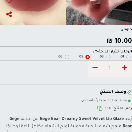
(10) قطع تم بيعها خلال آخر 24 ساعة
جلوس
₪
10.00
الرجاء اختيار الدرجة-Y :
06
05
03
01
وصف المنتج
يشاهد هذا المنتج حالياً 9 أشخاص
رقم المنتج:
3611
يُعد
Gege Bear Dreamy Sweet Velvet Lip Glaze
من علامة
Gege
Bear
ملمع شفاه بتركيبة مخملية تمنح الشفاه مظهرًا ناعمًا وحالمًا.