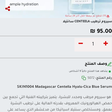
(11) قطع تم بيعها خلال آخر 24 ساعة
سيروم ترطيب CENTEELA سانتيلا
₪
95.00
وصف المنتج
يشاهد هذا المنتج حالياً 9 أشخاص
رقم المنتج:
5072
SKIN1004 Madagascar Centella Hyalu-Cica Blue Serum
هو سيروم مرطب ومجدد للبشرة، يتميز بتركيبته الغنية التي تجمع بين
حمض الهيالورونيك المعروف بقدرته العالية على ترطيب البشرة
بعمق، ومستخلص سنتيلا اسياتيكا من مدغشقر الذي يساعد على