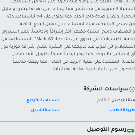
في آنٍ واحد. يعتمد على تركيبة غنية تحتوي على 77% من مستخلص
السنتيلا الآسيوية من مدغشقر، مما يساعد على تهدئة البشرة وتقليل
الاحمرار وتعزيز صحة حاجز الجلد. كما يحتوي على 4% نياسيناميد و2%
من حمض الترانيكساميك للمساعدة في تقليل البقع الداكنة
والتصبغات ومنح البشرة مظهراً أكثر إشراقاً وتجانساً. يتميز السيروم
بتقنية الكبسولات التي تحتوي على مادة MadeWhite™ المستخلصة من
السنتيلا، والتي تذوب عند تدليكها على البشرة لتمنح إشراقة فورية دون
أي إحساس باللزوجة. كما يوفر ترطيباً عميقاً وطويل الأمد بفضل
قاعدته المعتمدة على تقنية “الزيت في الماء”، مما يجعله مناسباً
للحصول على بشرة ناعمة، هادئة، ومشرقة.
سياسات الشركة
مدة التوصيل:
2-5 أيام
سسياسة الترجيع
طريقة الطلب
سياسة التبديل
رسوم التوصيل