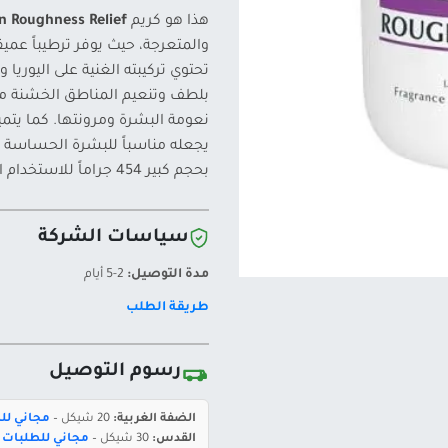
هذا هو كريم
n Roughness Relief
والمتعرجة، حيث يوفر ترطيباً ع
تحتوي تركيبته الغنية على اليوري
بلطف وتنعيم المناطق الخشنة مثل
نعومة البشرة ومرونتها. كما يتم
يجعله مناسباً للبشرة الحساسة وي
بحجم كبير 454 جراماً للاستخدام اليومي طويل الأمد.
سياسات الشركة
مدة التوصيل:
2-5 أيام
طريقة الطلب
رسوم التوصيل
الضفة الغربية:
20 شيكل –
مجاني للطلبات 
القدس:
30 شيكل –
مجاني للطلبات بقيمة 400 ش