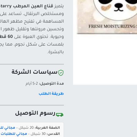
يتميز
قناع العين المرطب Sersanlove Orange Sweet Starry
ومستخلص البرتقال، تساعد على 
المساهمة في تفتيح مظهر الهالا
وتحسين مرونتها وتقليل ظهور الخ
وحيوية. تحتوي العبوة على
60 قطعة (30 زوجًا)
بلمسات على شكل نجوم، مما يجعل
بالبشرة.
سياسات الشركة
مدة التوصيل:
2-5 أيام
طريقة الطلب
رسوم التوصيل
الضفة الغربية:
20 شيكل –
مجاني للطلبات 
القدس:
30 شيكل –
مجاني للطلبات بقيمة 400 ش