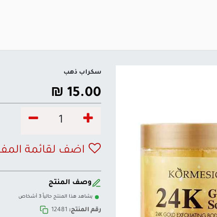
سكراب ذهب
₪
15.00
اضف لقائمة المف
وصف المنتج
يشاهد هذا المنتج حالياً 3 أشخاص
رقم المنتج:
12481