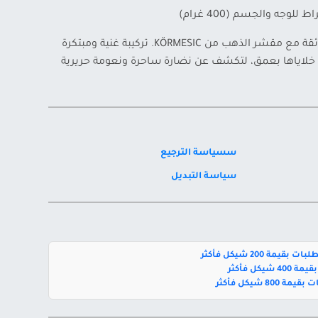
امنحي بشرتك رفاهية العناية الفائقة مع مقشر الذهب من KÖRMESIC. تركيبة غنية ومبتكرة
خلاياها بعمق، لتكشف عن نضارة ساحرة ونعومة حريرية
سسياسة الترجيع
سياسة التبديل
بقيمة 200 شيكل فأكثر
يكل فأكثر
800 شيكل فأكثر