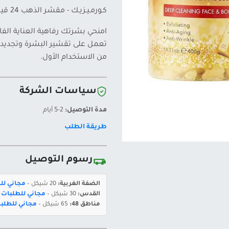
كـورمـيـزيـك - مقشر الذهب 24 قيراط للوجه والجسم (400 غرام)
تعمل على تقشير البشرة وتجديد 
من الاستخدام الأول.
سياسات الشركة
مدة التوصيل:
2-5 أيام
طريقة الطلب
رسوم التوصيل
الضفة الغربية:
20 شيكل –
مجاني للطلبات 
القدس:
30 شيكل –
مجاني للطلبات بقيمة 400 ش
مناطق 48:
65 شيكل –
مجاني للطلبات بقيمة 