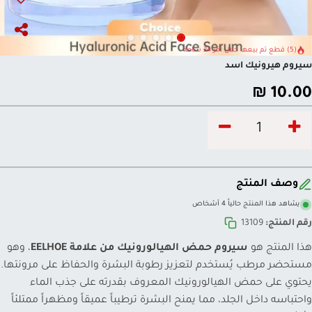
(5) قطع تم بيعها خلال آخر 24 ساعة
سيروم هيرونيك اسد
₪
10.00
وصف المنتج
يشاهد هذا المنتج حالياً 4 أشخاص
رقم المنتج:
13109
هذا المنتج هو
سيروم حمض الهيالورونيك من علامة EELHOE
، وهو
مستحضر مرطب يُستخدم لتعزيز رطوبة البشرة والحفاظ على مرونتها.
يحتوي على حمض الهيالورونيك المعروف بقدرته على جذب الماء
واحتباسه داخل الجلد، مما يمنح البشرة ترطيباً عميقاً ومظهراً ممتلئاً