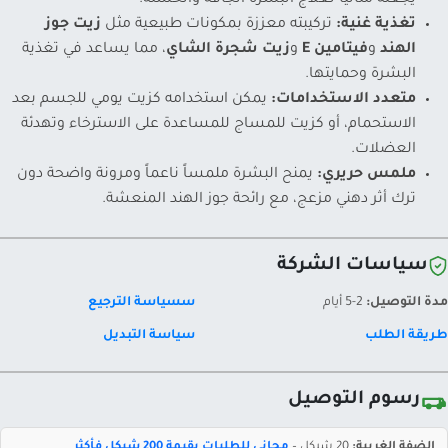
يجعله مثالياً لعلاج البشرة الجافة والخشنة.
تغذية غنية:
تركيبته معززة بمكونات طبيعية مثل
زيت جوز
الهند
و
فيتامين E
و
زيت شجرة الشاي
، مما يساعد في تغذية
البشرة وحمايتها.
متعدد الاستخدامات:
يمكن استخدامه كزيت يومي للجسم بعد
الاستحمام، أو كزيت للمساج للمساعدة على الاسترخاء وتهدئة
العضلات.
ملمس حريري:
يمنح البشرة ملمساً ناعماً ومرونة واضحة دون
ترك أثر دهني مزعج، مع رائحة جوز الهند المنعشة.
سياسات الشركة
مدة التوصيل:
2-5 أيام
سسياسة الترجيع
طريقة الطلب
سياسة التبديل
رسوم التوصيل
الضفة الغربية:
20 شيكل –
مجاني للطلبات بقيمة 200 شيكل فأكثر