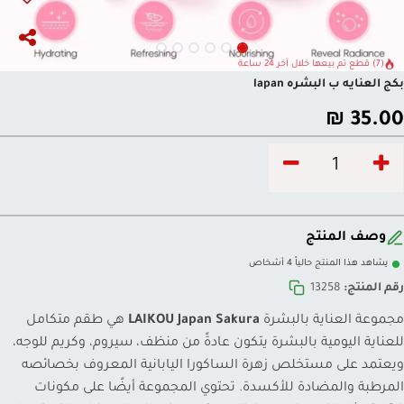
(7) قطع تم بيعها خلال آخر 24 ساعة
بكج العنايه ب البشره lapan
₪
35.00
وصف المنتج
يشاهد هذا المنتج حالياً 4 أشخاص
رقم المنتج:
13258
مجموعة العناية بالبشرة
LAIKOU Japan Sakura
هي طقم متكامل
للعناية اليومية بالبشرة يتكون عادةً من منظف، سيروم، وكريم للوجه،
ويعتمد على مستخلص زهرة الساكورا اليابانية المعروف بخصائصه
المرطبة والمضادة للأكسدة. تحتوي المجموعة أيضًا على مكونات