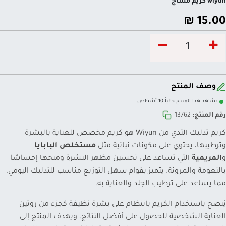
wlyun كريم مساج
₪
15.00
وصف المنتج
يشاهد هذا المنتج حالياً 10 أشخاص
رقم المنتج:
13762
كريم تدليك الثدي من Wiyun هو كريم مخصص للعناية بالبشرة
وترطيبها، يحتوي على مكونات نباتية مثل
مستخلص البابايا
و
المريمية
التي تساعد على تحسين مظهر البشرة ومنحها إحساسًا
بالنعومة والمرونة. يتميز بقوام سهل التوزيع مناسب للتدليك اليومي،
مما يساعد على ترطيب الجلد والعناية به.
يُنصح باستخدام الكريم بانتظام على بشرة نظيفة كجزء من روتين
العناية الشخصية للحصول على أفضل النتائج. ويهدف المنتج إلى