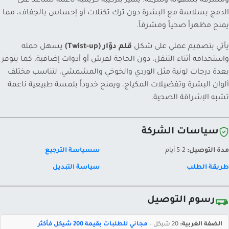
ومشرقة بسهولة وسرعة. يتميز بتركيبة كريمية ناعمة تساعد على
الدمج بسلاسة مع البشرة دون ترك تكتلات أو إحساس بالجفاف، مما
يمنح مظهراً صحياً ومشرقاً.
يأتي بتصميم عملي على شكل
قلم دوّار (Twist-up)
يسهل حمله
واستخدامه أثناء التنقل، دون الحاجة لفرش أو أدوات إضافية. كما يتوفر
بعدة درجات لونية مثل الوردي والخوخي والمشمشي، لتناسب مختلف
ألوان البشرة وتفضيلات المكياج، ويمنح خدوداً بلمسة طبيعية ناعمة
تشبه الإشراقة الصحية.
سياسات الشركة
مدة التوصيل:
2-5 أيام
سسياسة الترجيع
طريقة الطلب
سياسة التبديل
رسوم التوصيل
الضفة الغربية:
20 شيكل –
مجاني للطلبات بقيمة 200 شيكل فأكثر