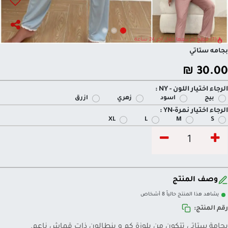
(7) قطع تم بيعها خلال آخر 24 ساعة
بجامه ستاتي
₪
30.00
الرجاء اختيار اللون - NY :
بيج
اسود
زهري
ازرق
الرجاء اختيار نمرة-YN :
XL
L
M
S
وصف المنتج
يشاهد هذا المنتج حالياً 8 أشخاص
رقم المنتج:
بجامة ستاتي تتكون من بلوزة كم و بنطالون ذات قماش ناعم.