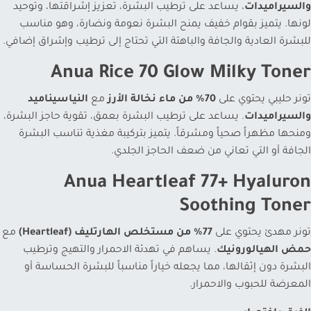
والسيراميدات
، يساعد على ترطيب البشرة، تعزيز إشراقتها، وتوحيد
لونها. يتميز بقوام خفيف يمنح البشرة نعومة ونضارة، وهو مناسب
للبشرة العادية والجافة والباهتة التي تحتاج إلى ترطيب وإشراق إضافي.
Anua Rice 70 Glow Milky Toner
تونر حليبي يحتوي على
70% من ماء نخالة الأرز
مع
النياسيناميد
والسيراميدات
. يساعد على ترطيب البشرة بعمق، تقوية حاجز البشرة،
ومنحها مظهراً صحياً ومشرقاً. يتميز بتركيبة مغذية تناسب البشرة
الجافة أو التي تعاني من ضعف الحاجز الجلدي.
Anua Heartleaf 77+ Hyaluron
Soothing Toner
تونر مهدئ يحتوي على
77% من مستخلص الهارتليف (Heartleaf)
مع
حمض الهيالورونيك
. يساهم في تهدئة الاحمرار والتهيج وترطيب
البشرة دون إثقالها، مما يجعله خياراً مناسباً للبشرة الحساسة أو
المعرضة للحبوب والاحمرار.