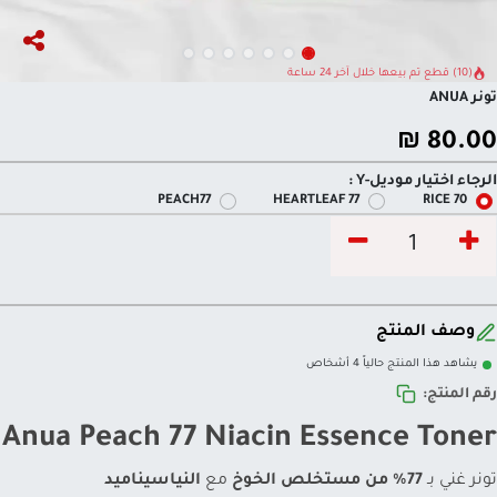
(10) قطع تم بيعها خلال آخر 24 ساعة
تونر ANUA
₪
80.00
الرجاء اختيار موديل-Y :
PEACH77
HEARTLEAF 77
70 RICE
وصف المنتج
يشاهد هذا المنتج حالياً 4 أشخاص
رقم المنتج:
Anua Peach 77 Niacin Essence Toner
تونر غني بـ
77% من مستخلص الخوخ
مع
النياسيناميد