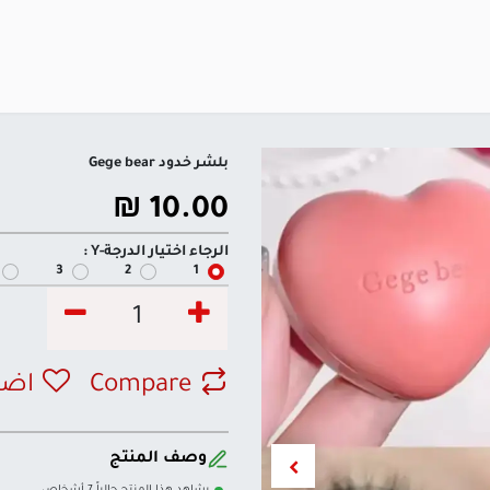
بلشر خدود Gege bear
₪
10.00
الرجاء اختيار الدرجة-Y :
3
2
1
Compare
اضف
وصف المنتج