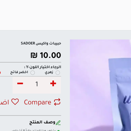
حبيبات واكيس SADOER
₪
10.00
الرجاء اختيار اللون-Y :
زهري
اخضر فاتح
Compare
اضف
وصف المنتج