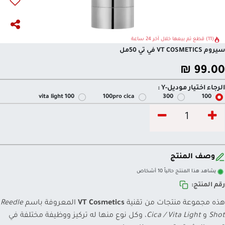
(11) قطع تم بيعها خلال آخر 24 ساعة
سيروم VT COSMETICS في تي 50مل
₪
99.00
الرجاء اختيار موديل-Y :
100 vita light
100pro cica
300
100
وصف المنتج
يشاهد هذا المنتج حالياً 10 أشخاص
رقم المنتج:
هذه مجموعة منتجات من تقنية
VT Cosmetics
المعروفة باسم
Reedle
Shot
و
Cica / Vita Light
، وكل نوع منها له تركيز ووظيفة مختلفة في