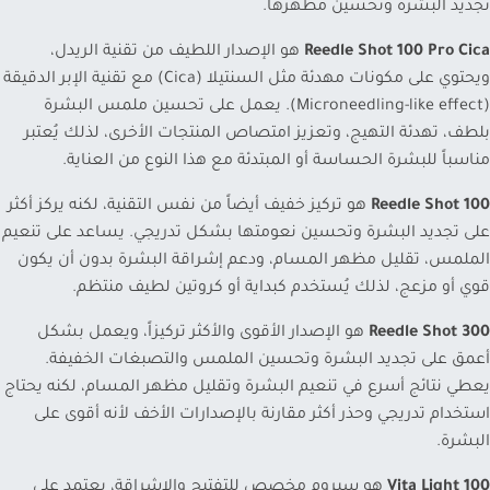
تجديد البشرة وتحسين مظهرها.
Reedle Shot 100 Pro Cica
هو الإصدار اللطيف من تقنية الريدل،
ويحتوي على مكونات مهدئة مثل السنتيلا (Cica) مع تقنية الإبر الدقيقة
(Microneedling-like effect). يعمل على تحسين ملمس البشرة
بلطف، تهدئة التهيج، وتعزيز امتصاص المنتجات الأخرى، لذلك يُعتبر
مناسباً للبشرة الحساسة أو المبتدئة مع هذا النوع من العناية.
Reedle Shot 100
هو تركيز خفيف أيضاً من نفس التقنية، لكنه يركز أكثر
على تجديد البشرة وتحسين نعومتها بشكل تدريجي. يساعد على تنعيم
الملمس، تقليل مظهر المسام، ودعم إشراقة البشرة بدون أن يكون
قوي أو مزعج، لذلك يُستخدم كبداية أو كروتين لطيف منتظم.
Reedle Shot 300
هو الإصدار الأقوى والأكثر تركيزاً، ويعمل بشكل
أعمق على تجديد البشرة وتحسين الملمس والتصبغات الخفيفة.
يعطي نتائج أسرع في تنعيم البشرة وتقليل مظهر المسام، لكنه يحتاج
استخدام تدريجي وحذر أكثر مقارنة بالإصدارات الأخف لأنه أقوى على
البشرة.
100 Vita Light
هو سيروم مخصص للتفتيح والإشراقة، يعتمد على